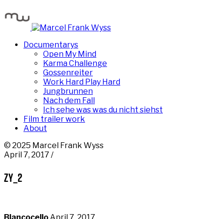
Documentarys
Open My Mind
Karma Challenge
Gossenreiter
Work Hard Play Hard
Jungbrunnen
Nach dem Fall
Ich sehe was was du nicht siehst
Film trailer work
About
© 2025 Marcel Frank Wyss
April 7, 2017 /
zy_2
Blancocello
April 7, 2017