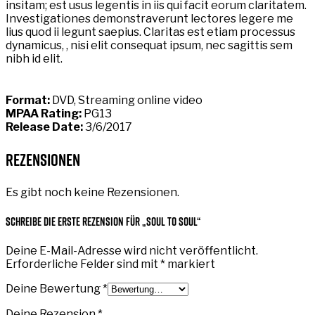
insitam; est usus legentis in iis qui facit eorum claritatem.
Investigationes demonstraverunt lectores legere me
lius quod ii legunt saepius. Claritas est etiam processus
dynamicus, , nisi elit consequat ipsum, nec sagittis sem
nibh id elit.
Format:
DVD, Streaming online video
MPAA Rating:
PG13
Release Date:
3/6/2017
Rezensionen
Es gibt noch keine Rezensionen.
Schreibe die erste Rezension für „Soul To Soul“
Deine E-Mail-Adresse wird nicht veröffentlicht.
Erforderliche Felder sind mit
*
markiert
Deine Bewertung
*
Deine Rezension
*