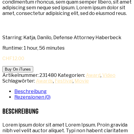
condimentum rhoncus, sem quam semper libero, sit amet
adipiscing sem neque sed ipsum. Lorem ipsum dolor sit
amet, consectetur adipisicing elit, sed do eiusmod reus.
Starring: Katja, Danilo, Defense Attorney Haberbeck
Runtime: 1 hour, 56 minutes
CHF
12.00
Buy On iTunes
Artikelnummer:
231480
Kategorien:
Award
,
Video
Schlagwörter:
Awards
,
Festival
,
Movie
Beschreibung
Rezensionen (0)
Beschreibung
Lorem ipsum dolor sit amet Lorem Ipsum. Proin gravida
nibh vel velit auctor aliquet. Typi non habent claritatem