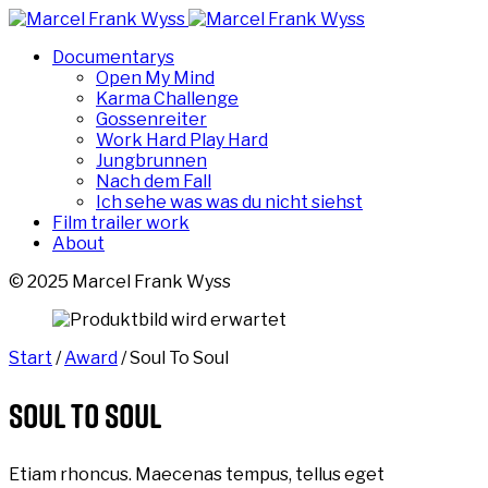
Documentarys
Open My Mind
Karma Challenge
Gossenreiter
Work Hard Play Hard
Jungbrunnen
Nach dem Fall
Ich sehe was was du nicht siehst
Film trailer work
About
© 2025 Marcel Frank Wyss
Start
/
Award
/ Soul To Soul
Soul To Soul
Etiam rhoncus. Maecenas tempus, tellus eget