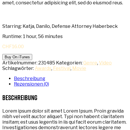
amet, consectetur adipisicing elit, sed do eiusmod reus.
Starring: Katja, Danilo, Defense Attorney Haberbeck
Runtime: 1 hour, 56 minutes
CHF
16.00
Buy On iTunes
Artikelnummer:
231485
Kategorien:
Genre
,
Video
Schlagwörter:
Awards
,
Festival
,
Movie
Beschreibung
Rezensionen (0)
Beschreibung
Lorem ipsum dolor sit amet Lorem Ipsum. Proin gravida
nibh vel velit auctor aliquet. Typi non habent claritatem
insitam; est usus legentis in iis qui facit eorum claritatem.
Investigationes demonstraverunt lectores legere me