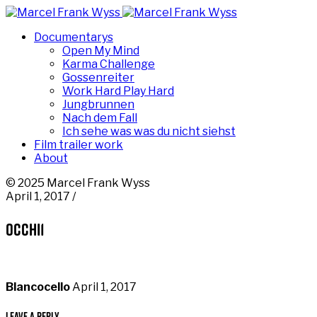
Documentarys
Open My Mind
Karma Challenge
Gossenreiter
Work Hard Play Hard
Jungbrunnen
Nach dem Fall
Ich sehe was was du nicht siehst
Film trailer work
About
© 2025 Marcel Frank Wyss
April 1, 2017 /
occhi1
Blancocello
April 1, 2017
Leave a Reply