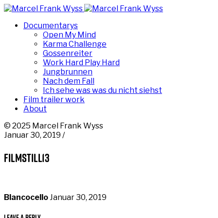
Documentarys
Open My Mind
Karma Challenge
Gossenreiter
Work Hard Play Hard
Jungbrunnen
Nach dem Fall
Ich sehe was was du nicht siehst
Film trailer work
About
© 2025 Marcel Frank Wyss
Januar 30, 2019 /
filmstill13
Blancocello
Januar 30, 2019
Leave a Reply