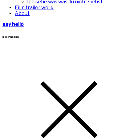
Ich sehe was was du nicht siehst
Film trailer work
About
say hello
SHOPPING BAG