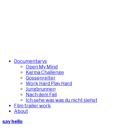
Documentarys
Open My Mind
Karma Challenge
Gossenreiter
Work Hard Play Hard
Jungbrunnen
Nach dem Fall
Ich sehe was was du nicht siehst
Film trailer work
About
say hello