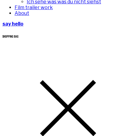
Ich sehe was was du nicht siehst
Film trailer work
About
say hello
SHOPPING BAG