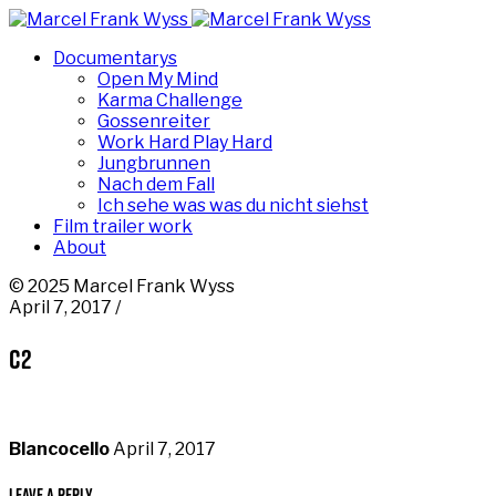
Documentarys
Open My Mind
Karma Challenge
Gossenreiter
Work Hard Play Hard
Jungbrunnen
Nach dem Fall
Ich sehe was was du nicht siehst
Film trailer work
About
© 2025 Marcel Frank Wyss
April 7, 2017 /
c2
Blancocello
April 7, 2017
Leave a Reply