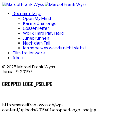
Documentarys
Open My Mind
Karma Challenge
Gossenreiter
Work Hard Play Hard
Jungbrunnen
Nach dem Fall
Ich sehe was was du nicht siehst
Film trailer work
About
© 2025 Marcel Frank Wyss
Januar 9, 2019 /
cropped-logo_psd.jpg
http://marcelfrankwyss.ch/wp-
content/uploads/2019/01/cropped-logo_psd.jpg