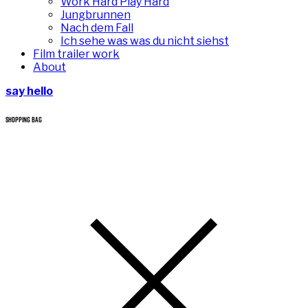
Work Hard Play Hard
Jungbrunnen
Nach dem Fall
Ich sehe was was du nicht siehst
Film trailer work
About
say hello
SHOPPING BAG