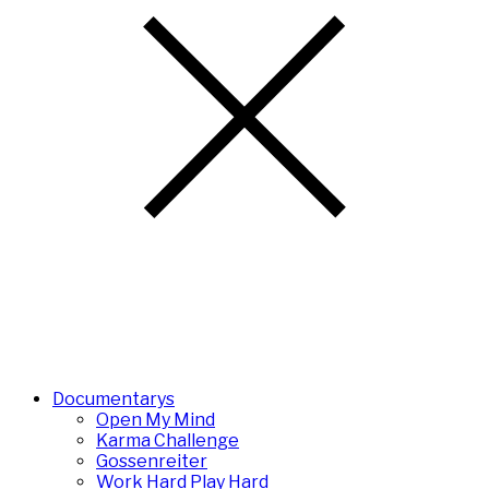
Documentarys
Open My Mind
Karma Challenge
Gossenreiter
Work Hard Play Hard