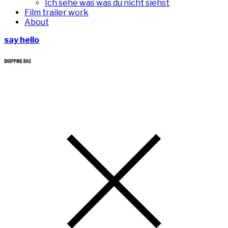
Ich sehe was was du nicht siehst
Film trailer work
About
say hello
SHOPPING BAG