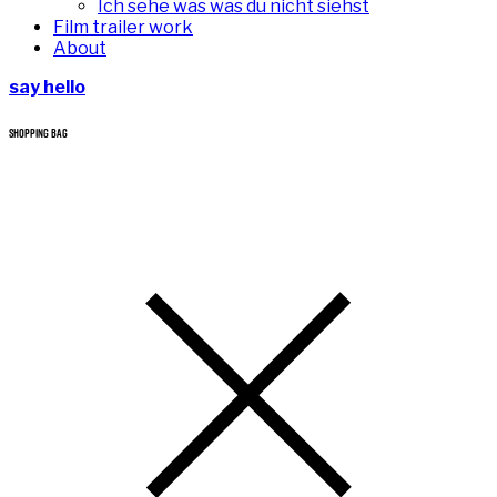
Ich sehe was was du nicht siehst
Film trailer work
About
say hello
SHOPPING BAG