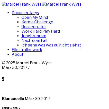
Documentarys
Open My Mind
Karma Challenge
Gossenreiter
Work Hard Play Hard
Jungbrunnen
Nach dem Fall
Ich sehe was was du nicht siehst
Film trailer work
About
© 2025 Marcel Frank Wyss
März 30, 2017 /
9
Blancocello
März 30, 2017
Leave a Reply